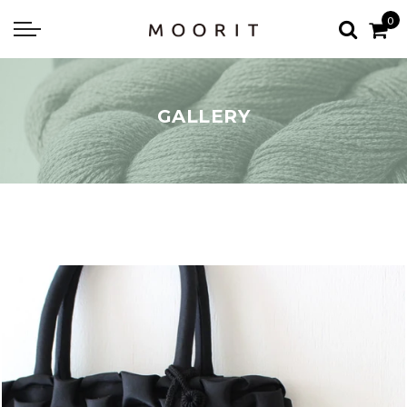
Back
Back
0
about
online shop
Diary
Yarns
GALLERY
編み物はじめて教室：かぎ針編
Tools & Notions
編み物はじめて教室：棒針編
Knitting kit
Errata お詫びと訂正
Patterns & Books