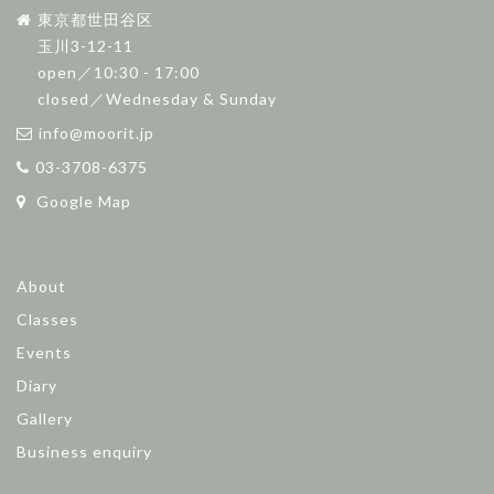
東京都世田谷区
玉川3-12-11
open／10:30 - 17:00
closed／Wednesday & Sunday
info@moorit.jp
03-3708-6375
Google Map
About
Classes
Events
Diary
Gallery
Business enquiry