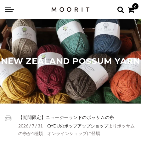
0
Back
Back
about
online shop
Diary
Yarns
編み物はじめて教室：かぎ針編
Tools & Notions
ELVIRA’S DANCE COLLECTION
NEW ZEALAND POSSUM YARN
MINI COUCOU & MINI FLAXY
モチーフ編みつなぎのトート
MOORIT PROJECT BAG
A-LINE SWEATER KIT
LITHUANIA LINEN
【FINESSE】
編み物はじめて教室：棒針編
Knitting kit
AMAMO 【AWA】
I
Errata お詫びと訂正
Patterns & Books
【期間限定】ニュージーランドのポッサムの糸
2026 / 7 / 31
QYDUのポップアップショップ
よりポッサム
の糸が4種類、オンラインショップに登場