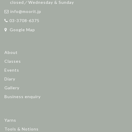
closed／Wednesday & Sunday
info@moorit.jp
03-3708-6375
Google Map
About
Classes
Events
Diary
Gallery
Business enquiry
Yarns
Tools & Notions