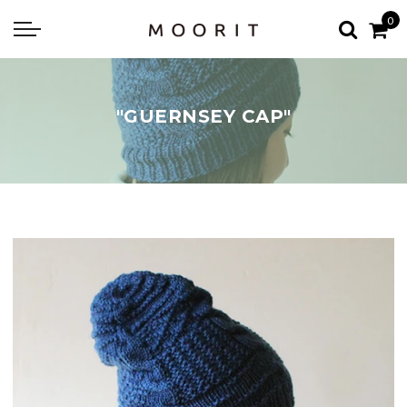
Back
Back
0
about
online shop
Diary
Yarns
"GUERNSEY CAP"
編み物はじめて教室：かぎ針編
Tools & Notions
編み物はじめて教室：棒針編
Knitting kit
Errata お詫びと訂正
Patterns & Books