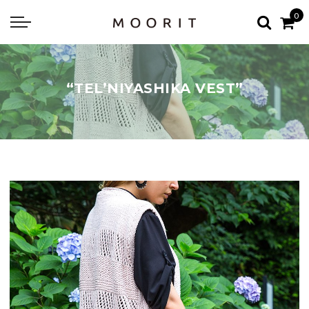
Back
Back
0
about
online shop
Diary
Yarns
“TEL’NIYASHIKA VEST”
編み物はじめて教室：かぎ針編
Tools & Notions
編み物はじめて教室：棒針編
Knitting kit
Errata お詫びと訂正
Patterns & Books