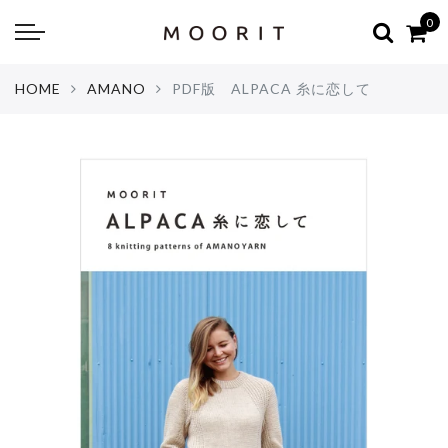
Back
Back
0
about
online shop
HOME
AMANO
PDF版 ALPACA 糸に恋して
Diary
Yarns
編み物はじめて教室：かぎ針編
Tools & Notions
編み物はじめて教室：棒針編
Knitting kit
Errata お詫びと訂正
Patterns & Books