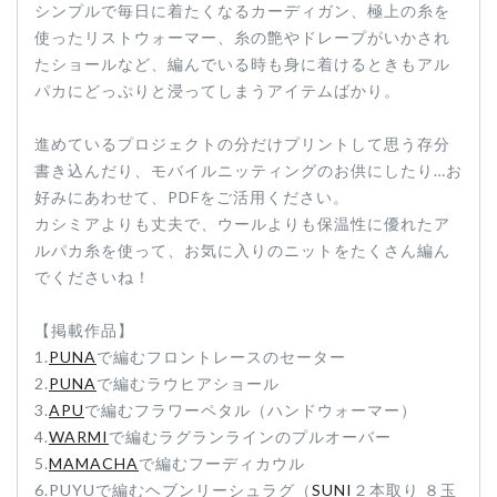
シンプルで毎日に着たくなるカーディガン、極上の糸を
使ったリストウォーマー、糸の艶やドレープがいかされ
たショールなど、編んでいる時も身に着けるときもアル
パカにどっぷりと浸ってしまうアイテムばかり。
進めているプロジェクトの分だけプリントして思う存分
書き込んだり、モバイルニッティングのお供にしたり…お
好みにあわせて、PDFをご活用ください。
カシミアよりも丈夫で、ウールよりも保温性に優れたア
ルパカ糸を使って、お気に入りのニットをたくさん編ん
でくださいね！
【掲載作品】
1.
PUNA
で編むフロントレースのセーター
2.
PUNA
で編むラウヒアショール
3.
APU
で編むフラワーペタル（ハンドウォーマー）
4.
WARMI
で編むラグランラインのプルオーバー
5.
MAMACHA
で編むフーディカウル
6.PUYUで編むヘブンリーシュラグ（
SUNI
２本取り ８玉