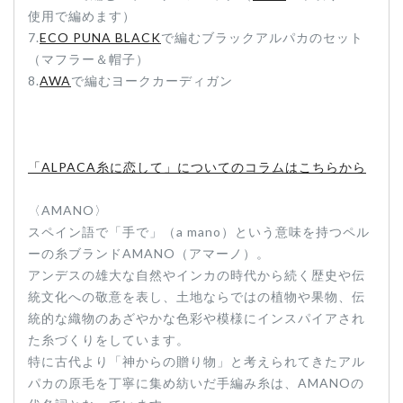
使用で編めます）
7.
ECO PUNA BLACK
で編むブラックアルパカのセット
（マフラー＆帽子）
8.
AWA
で編むヨークカーディガン
「ALPACA糸に恋して」についてのコラムはこちらから
〈AMANO〉
スペイン語で「手で」（a mano）という意味を持つペル
ーの糸ブランドAMANO（アマーノ）。
アンデスの雄大な自然やインカの時代から続く歴史や伝
統文化への敬意を表し、土地ならではの植物や果物、伝
統的な織物のあざやかな色彩や模様にインスパイアされ
た糸づくりをしています。
特に古代より「神からの贈り物」と考えられてきたアル
パカの原毛を丁寧に集め紡いだ手編み糸は、AMANOの