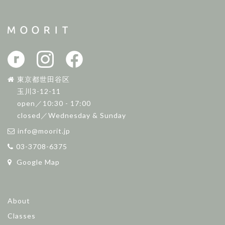
東京都世田谷区
玉川3-12-11
open／10:30 - 17:00
closed／Wednesday & Sunday
info@moorit.jp
03-3708-6375
Google Map
About
Classes