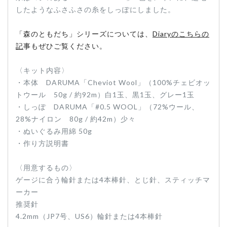
したようなふさふさの糸をしっぽにしました。
「森のともだち」シリーズについては、
Diaryのこちらの
記
事もぜひご覧ください。
〈キット内容〉
・本体 DARUMA「Cheviot Wool」（100%チェビオッ
トウール 50g / 約92m）白1玉、黒1玉、グレー1玉
・しっぽ DARUMA「#0.5 WOOL」（72%ウール、
28%ナイロン 80g / 約42m）少々
・ぬいぐるみ用綿 50g
・作り方説明書
〈用意するもの〉
ゲージに合う輪針または4本棒針、とじ針、スティッチマ
ーカー
推奨針
4.2mm（JP7号、US6）輪針または4本棒針