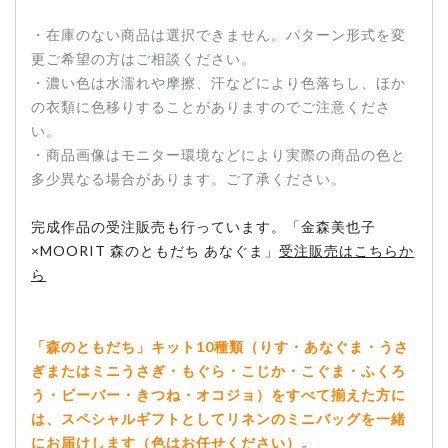
・在庫のない商品は選択できません。パターン形式を変
更ご希望の方はご相談ください。
・濃い色は水濡れや摩擦、汗などにより色落ちし、ほか
の衣類に色移りすることがありますのでご注意くださ
い。
・商品画像はモニター環境などにより実際の商品の色と
多少異なる場合があります。ご了承ください。
完成作品の受注販売も行っています。「金森美也子
×MOORIT 森のともだち あなぐま」
受注販売はこちらか
ら
「森のともだち」キット10種類（りす・あなぐま・うさ
ぎまたはミニうさぎ・もぐら・こじか・こぐま・ふくろ
う・ビーバー・きつね・オコジョ）をすべて揃えた方に
は、スペシャルギフトとしてリネンのミニバッグを一緒
にお届けします（色はお任せください）。