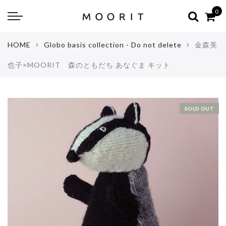
Back
Back
0
about
online shop
HOME
Globo basis collection - Do not delete
金森美
Diary
Yarns
也子×MOORIT 森のともだち あなぐま キット
編み物はじめて教室：かぎ針編
Tools & Notions
編み物はじめて教室：棒針編
Knitting kit
SOLD OUT
Errata お詫びと訂正
Patterns & Books