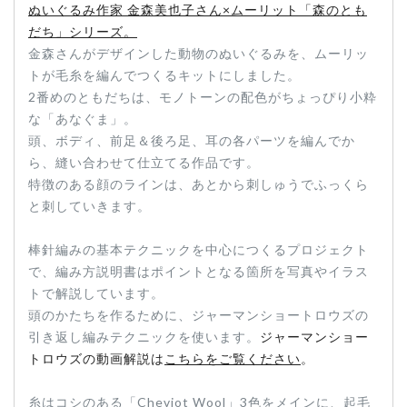
ぬいぐるみ作家 金森美也子さん×ムーリット「森のとも
だち」シリーズ。
金森さんがデザインした動物のぬいぐるみを、ムーリッ
トが毛糸を編んでつくるキットにしました。
2番めのともだちは、モノトーンの配色がちょっぴり小粋
な「あなぐま」。
頭、ボディ、前足＆後ろ足、耳の各パーツを編んでか
ら、縫い合わせて仕立てる作品です。
特徴のある顔のラインは、あとから刺しゅうでふっくら
と刺していきます。
棒針編みの基本テクニックを中心につくるプロジェクト
で、編み方説明書はポイントとなる箇所を写真やイラス
トで解説しています。
頭のかたちを作るために、ジャーマンショートロウズの
引き返し編みテクニックを使います。
ジャーマンショー
トロウズの動画解説は
こちらをご覧ください
。
糸はコシのある「Cheviot Wool」3色をメインに、起毛