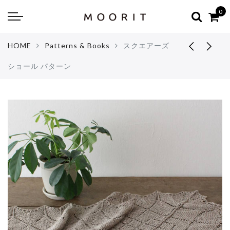
Back
Back
0
about
online shop
HOME
Patterns & Books
スクエアーズ
Diary
Yarns
ショール パターン
編み物はじめて教室：かぎ針編
Tools & Notions
編み物はじめて教室：棒針編
Knitting kit
Errata お詫びと訂正
Patterns & Books