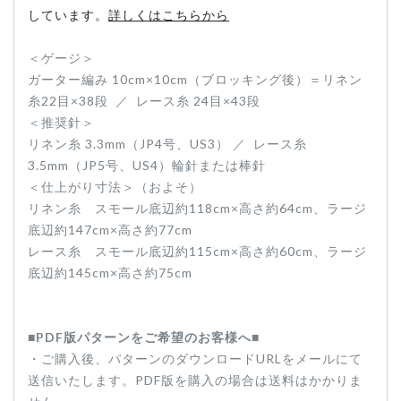
しています。
詳しくはこちらから
＜ゲージ＞
ガーター編み 10cm×10cm（ブロッキング後）＝リネン
糸22目×38段 ／ レース糸 24目×43段
＜推奨針＞
リネン糸 3.3mm（JP4号、US3） ／ レース糸
3.5mm（JP5号、US4）輪針または棒針
＜仕上がり寸法＞（およそ）
リネン糸
スモール底辺約118cm×高さ約64cm、ラージ
底辺約147cm×高さ約77cm
レース糸
スモール底辺約115cm×高さ約60cm、ラージ
底辺約145cm×高さ約75cm
■PDF版パターンをご希望のお客様へ■
・ご購入後、パターンのダウンロードURLをメールにて
送信いたします。PDF版を購入の場合は送料はかかりま