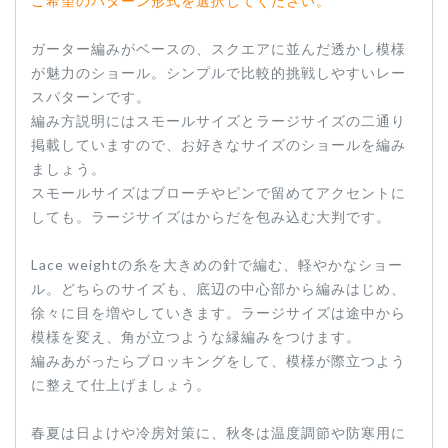
ご希望のパターン形式を選択してください。
ガーター編みがベースの、スクエアに並んだ透かし模様
が魅力のショール。シンプルで比較的挑戦しやすいレー
スパターンです。
編み方説明にはスモールサイズとラージサイズの二通り
掲載していますので、お好きなサイズのショールを編み
ましょう。
スモールサイズはブローチやピンで留めてアクセントに
しても。ラージサイズはからだを包み込む大判です。
Lace weightの糸を大きめの針で編む、軽やかなショー
ル。どちらのサイズも、底辺の中心部から編みはじめ、
徐々に目を増やしていきます。ラージサイズは途中から
模様を変え、角が立つような縁編みをつけます。
編みあがったらブロッキングをして、模様が際立つよう
に整えて仕上げましょう。
春夏は日よけや冷房対策に、秋冬は温度調節や防寒用に