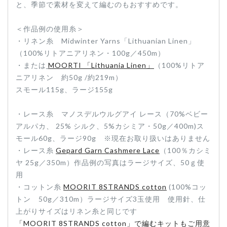
と、季節で素材を変えて編むのもおすすめです。
＜作品例の使用糸＞
・リネン糸
Midwinter Yarns「Lithuanian Linen」
（100%リトアニアリネン・100g／450m）
・
または
MOORTI 「Lithuania Linen」
（100%リトア
ニアリネン 約50g /約219m）
スモール115g、ラージ155g
・レース糸 マノスデルウルグアイ レース（70%ベビー
アルパカ、 25% シルク、5%カシミア・50g／400m)ス
モール60g、ラージ90g ※現在お取り扱いはありません
・
レース糸
Gepard Garn Cashmere Lace
（100％カシミ
ヤ 25g／350m）作品例の写真はラージサイズ、50ｇ使
用
・
コットン糸
MOORIT 8STRANDS cotton
(100%コッ
トン 50g／310m）ラージサイズ3玉使用 使用針、仕
上がりサイズはリネン糸と同じです
「MOORIT 8STRANDS cotton」で編むキットもご用意