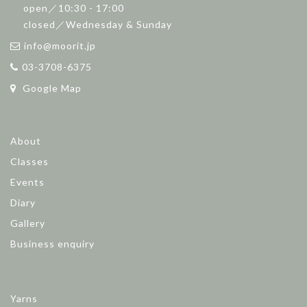
open／10:30 - 17:00
closed／Wednesday & Sunday
info@moorit.jp
03-3708-6375
Google Map
About
Classes
Events
Diary
Gallery
Business enquiry
Yarns