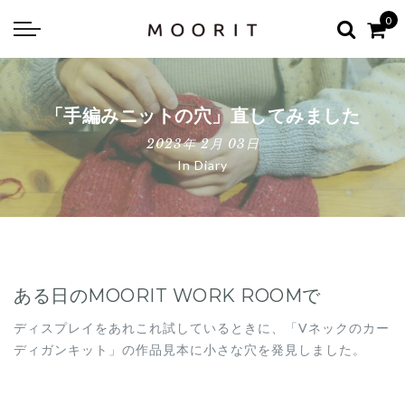
Back
Back
0
about
online shop
Diary
Yarns
「手編みニットの穴」直してみました
編み物はじめて教室：かぎ針編
Tools & Notions
2023年 2月 03日
In
Diary
編み物はじめて教室：棒針編
Knitting kit
Errata お詫びと訂正
Patterns & Books
ある日のMOORIT WORK ROOMで
ディスプレイをあれこれ試しているときに、「Vネックのカー
ディガンキット」の作品見本に小さな穴を発見しました。