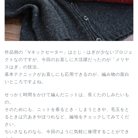
作品例の「Vネックセーター」はとじ・はぎが少ないプロジェ
クトなのですが、今回のお直しに大活躍だったのが「メリヤ
スはぎ」の技法。
基本テクニックがお直しにも応用できるのが、編み物の面白
いところですよね。
せっかく時間をかけて編んだニットは、長くたのしみたいも
の。
そのためにも、ニットを着るとき・しまうときや、毛玉をと
るときは穴あきやほつれなど、編地をチェックしてみてくだ
さい。
ちいさなものなら、今回のように気軽に修理することができ