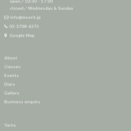
open／10:30 - 17:00
closed／Wednesday & Sunday
info@moorit.jp
03-3708-6375
Google Map
About
Classes
Events
Diary
Gallery
Business enquiry
Yarns