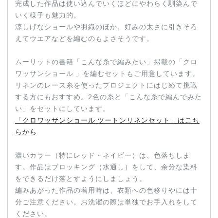
完成した作品は使い込んでいくほどにやわらく馴染んで
いく様子も魅力的。
涼しげなショールや羽織のほか、好みの太さに引きそろ
えてウエアなどを編むのもよさそうです。
ムーリットの書籍「こんな糸で編みたい」掲載の「クロ
ワッサンショール 」を編むセットもご用意しています。
リネンのレース糸を使ったプロジェクトにはじめて挑戦
する方にもおすすめ。2色の糸と「こんな糸で編んでみた
い」をセットにしています。
「クロワッサンショール ツートンリネンセット」はこち
らから
濃いカラー（特にレッド・ネイビー）は、色落ちしま
す。作品はブロッキング（水通し）をして、余分な染料
をできるだけ落とすようにしましょう。
編みあがった作品の着用時は、衣類への色移りやには十
分ご注意ください。お洗濯の際は単独でお手入れをして
ください。