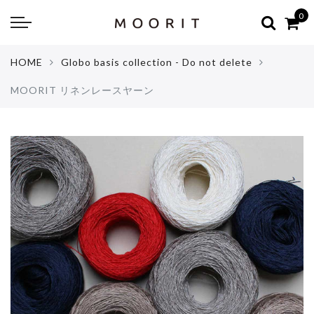
Back
Back
0
about
online shop
HOME
Globo basis collection - Do not delete
Diary
Yarns
MOORIT リネンレースヤーン
編み物はじめて教室：かぎ針編
Tools & Notions
編み物はじめて教室：棒針編
Knitting kit
Errata お詫びと訂正
Patterns & Books