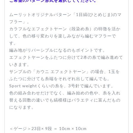
ご希望のパターン形式を選択してください。
ムーリットオリジナルパターン「1目縞(ひとめじま)のマ
フラー」。
カラフルなエフェクトヤーン（段染め糸）の特徴を活か
して、色の移り変わりを楽しみながら編むマフラーで
す。
編み地がリバーシブルになるのもポイントです。
エフェクトヤーンをふたつに分けて2本の糸で編み進めて
いきます。
サンプルの「カウニ エフェクトヤーン」の場合、1玉を
ふたつに分けても糸端をそれぞれ出して編んでも。
Sport weightくらいの糸を、3号針で編んでいます。
色の組み合わせだけでなく、編み始めの色や、糸を入れ
替える回数の違いでも縞模様はバラエティに富んだもの
になります。
＜ゲージ＞23目× 9段 ＝ 10cm × 10cm