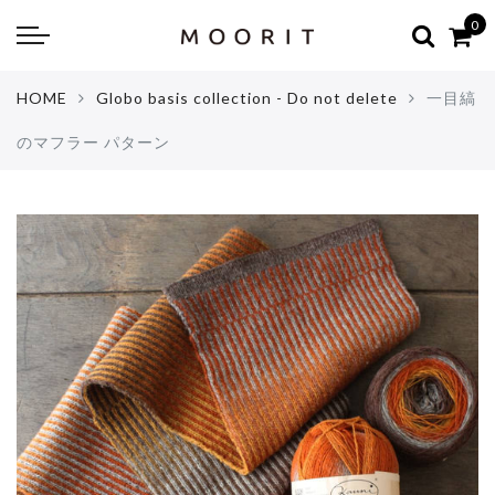
Back
Back
0
about
online shop
HOME
Globo basis collection - Do not delete
一目縞
Diary
Yarns
のマフラー パターン
編み物はじめて教室：かぎ針編
Tools & Notions
編み物はじめて教室：棒針編
Knitting kit
Errata お詫びと訂正
Patterns & Books