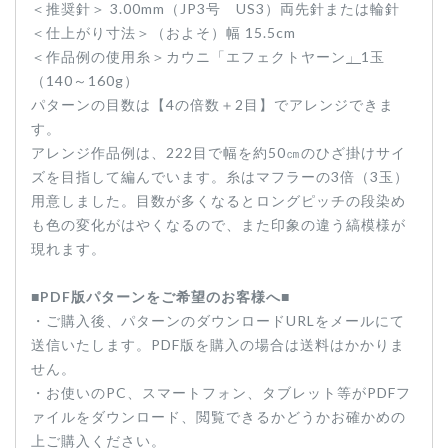
＜推奨針＞ 3.00mm（JP3号 US3）両先針または輪針
＜仕上がり寸法＞（およそ）幅 15.5cm
＜作品例の使用糸＞カウニ「エフェクトヤーン
」
1玉
（140～160g）
パターンの目数は【4の倍数＋2目】でアレンジできま
す。
アレンジ作品例は、222目で幅を約50㎝のひざ掛けサイ
ズを目指して編んでいます。糸はマフラーの3倍（3玉）
用意しました。目数が多くなるとロングピッチの段染め
も色の変化がはやくなるので、また印象の違う縞模様が
現れます。
■PDF版パターンをご希望のお客様へ■
・ご購入後、パターンのダウンロードURLをメールにて
送信いたします。PDF版を購入の場合は送料はかかりま
せん。
・お使いのPC、スマートフォン、タブレット等がPDFフ
ァイルをダウンロード、閲覧できるかどうかお確かめの
上ご購入ください。