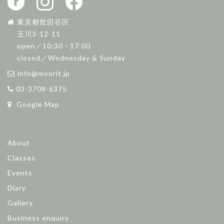
東京都世田谷区
玉川3-12-11
open／10:30 - 17:00
closed／Wednesday & Sunday
info@moorit.jp
03-3708-6375
Google Map
About
Classes
Events
Diary
Gallery
Business enquiry