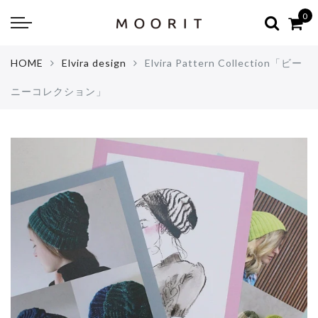
Back
Back
0
about
online shop
HOME
Elvira design
Elvira Pattern Collection「ビー
Diary
Yarns
ニーコレクション」
編み物はじめて教室：かぎ針編
Tools & Notions
編み物はじめて教室：棒針編
Knitting kit
Errata お詫びと訂正
Patterns & Books