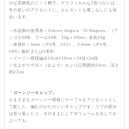
ロな雰囲気のニット帽子。グラフィカルな2色づかいは、
冬の装いのアクセントに。エレガントな着こなしにも似
合います。
＜作品例の使用糸＞Orkney Angora「St Magnus」（ア
ンゴラ50%、ウール50% 50g＝200m）各色50g
＜推奨針＞3mm（JP3号、US3）、3.6mm（JP5号、
US4）輪針または5本針
＜ゲージ＞模様編み10cm×10cm＝24目×26段
＜仕上がり寸法＞（およそ）かぶり口周囲約50cm、深さ
約27cm
「ガーンジーキャップ」
さまざまなガーンジー模様にケーブルをアクセントとし
て配した、編むのがたのしいキャップです。リブの部分
は折り返したり、そのままにしてボリュームを出してか
ぶっても。