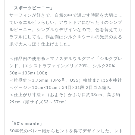
「スポーツビーニー」
サーフィンが好きで、自然の中で過ごす時間を大切にし
ているエルビラらしい、アウトドアにぴったりのシンプ
ルビーニー。シンプルなデザインなので、色を替えてカ
ラフルにしても。作品例はシルク＆ウールの光沢のある
糸で大人っぽく仕上げました。
＜作品例の使用糸＞マノスデルウルグアイ「シルクブレ
ンド」(エクストラファインメリノ70%、シルク30%
50g＝135m) 100g
＜推奨針＞3.75mm（JP6号、US5）輪針または5本棒針
＜ゲージ＞10cm×10cm：34目×31段 2目ゴム編み
＜仕上がり寸法＞（およそ）かぶり口約33cm、高さ約
29cm（頭サイズ53～57cm）
「50's beanie」
50年代のベレー帽からヒントを得てデザインした、レト