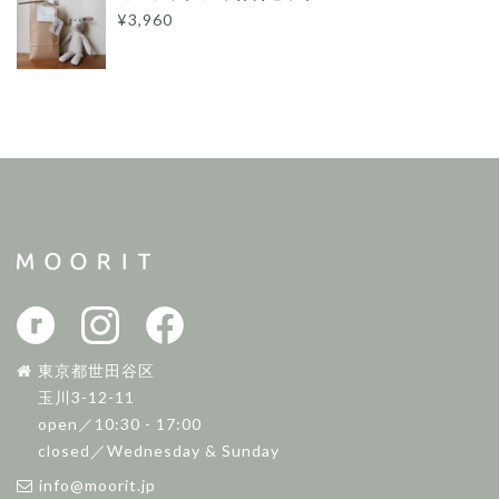
¥3,960
東京都世田谷区
玉川3-12-11
open／10:30 - 17:00
closed／Wednesday & Sunday
info@moorit.jp