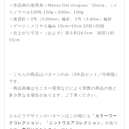
＜作品例の使用糸＞Manos Del Uruguay「Gloria」（メ
リノウール100% 100g＝200m）100g
＜推奨針＞3号（3.00mm）輪針、5号（3.60㎜）輪針
＜ゲージ＞メリヤス編み 10cm×10cm 20目×30段
＜仕上がり寸法＞（およそ）深さ約26.5cm 頭回り約
55cm
・こちらの商品はパターンのみ（3作品セット／印刷版）
です。
・商品画像はモニター環境などにより実際の商品の色と
多少異なる場合があります。ご了承ください。
エルビラデザインのパターンはこの他にも
「カラーワー
クコレクション」
「ニットウエアコレクション」
があり