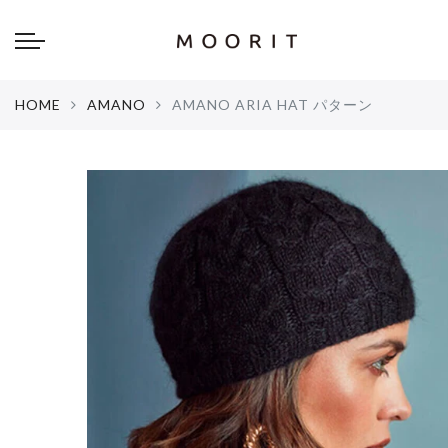
Back
Back
about
online shop
HOME
AMANO
AMANO ARIA HAT パターン
Diary
Yarns
編み物はじめて教室：かぎ針編
Tools & Notions
編み物はじめて教室：棒針編
Knitting kit
Errata お詫びと訂正
Patterns & Books