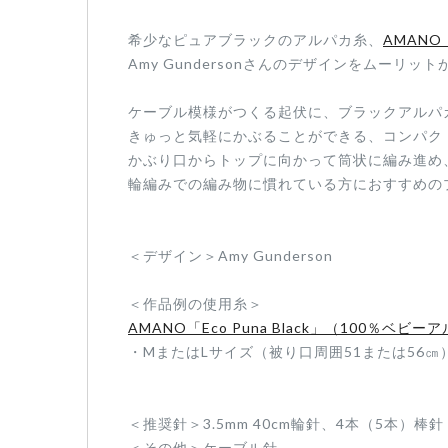
希少なピュアブラックのアルパカ糸、
AMANO「
Amy Gundersonさんのデザインをムーリッ
ケーブル模様がつくる起伏に、ブラックアルパ
きゅっと気軽にかぶることができる、コンパク
かぶり口からトップに向かって筒状に編み進め
輪編みでの編み物に慣れている方におすすめの
＜デザイン＞Amy Gunderson
＜作品例の使用糸＞
AMANO「Eco Puna Black」（100％ベビー
・MまたはLサイズ（被り口周囲51または56
＜推奨針＞3.5mm 40cm輪針、4本（5本）
＜その他＞ケーブル針