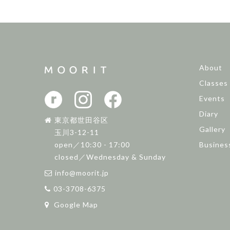
About
Classes
Events
Diary
東京都世田谷区
Gallery
玉川3-12-11
Busines
open／10:30 - 17:00
closed／Wednesday & Sunday
info@moorit.jp
03-3708-6375
Google Map