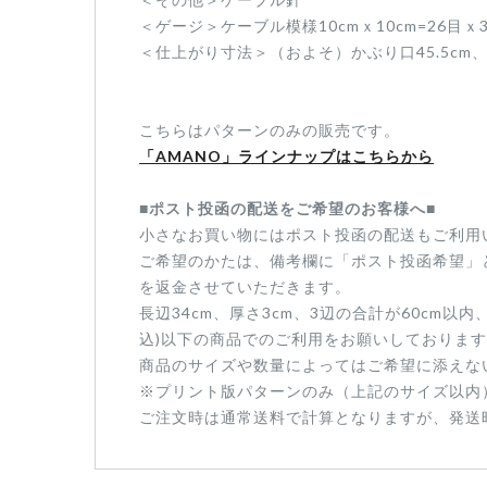
＜ゲージ＞ケーブル模様10cmｘ10cm=26目ｘ
＜仕上がり寸法＞（およそ）かぶり口45.5cm、高
こちらはパターンのみの販売です。
「AMANO」ラインナップはこちらから
■ポスト投函の配送をご希望のお客様へ■
小さなお買い物にはポスト投函の配送もご利用い
ご希望のかたは、備考欄に「ポスト投函希望」
を返金させていただきます。
長辺34cm、厚さ3cm、3辺の合計が60cm以
込)以下の商品でのご利用をお願いしておりま
商品のサイズや数量によってはご希望に添えな
※プリント版パターンのみ（上記のサイズ以内
ご注文時は通常送料で計算となりますが、発送