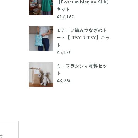
【Possum Merino Silk】
キット
¥17,160
モチーフ編みつなぎのト
ート【ITSY BITSY】キッ
ト
¥5,170
ミニフラクシィ材料セッ
ト
¥3,960
ゥ