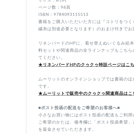
ページ数：96頁
ISBN：9784093115513
書籍をご購入いただいた方には『コトリをつく
繍糸は別途必要となります）のおまけ付きでお
リネンバードのHPに、
着せ替えぬいぐるみ絵
料セットや関連商品の全ラインナップもこちら
てください。
★リネンバードHPのクゥクゥ特設ページはこ
ムーリットのオンラインショップでは書籍のほ
です。
★ムーリットで販売中のクゥクゥ関連商品はこ
■ポスト投函の配送をご希望のお客様へ■
小さなお買い物にはポスト投函の配送もご利用い
ご希望のかたは、備考欄に「ポスト投函希望」
を返金させていただきます。