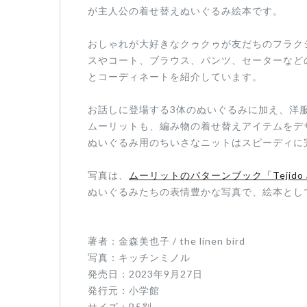
が主人公の着せ替えぬいぐるみ絵本です。
おしゃれが大好きなクゥクゥが友だちのフラク
スやコート、ブラウス、パンツ、セーターなど
とコーディネートを紹介しています。
お話しに登場する3体のぬいぐるみに加え、洋
ムーリットも、編み物の着せ替えアイテムをデ
ぬいぐるみ用のちいさなニットはスピーディに
写真は、
ムーリットのパターンブック「Tejido a
ぬいぐるみたちの表情豊かな写真で、絵本とし
著者：金森美也子 / the linen bird
写真：キッチンミノル
発売日：2023年9月27日
発行元：小学館
サイズ：B5判