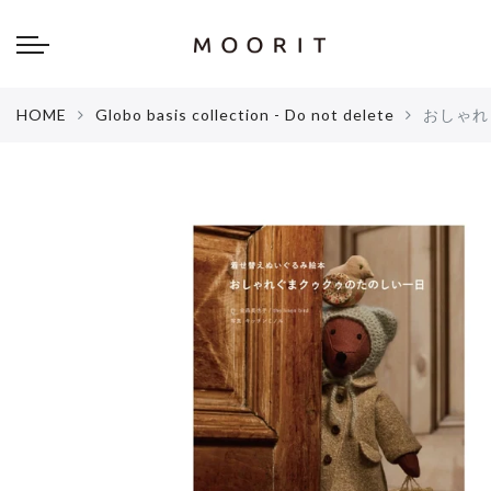
Back
Back
about
online shop
HOME
Globo basis collection - Do not delete
おしゃれ
Diary
Yarns
編み物はじめて教室：かぎ針編
Tools & Notions
編み物はじめて教室：棒針編
Knitting kit
Errata お詫びと訂正
Patterns & Books