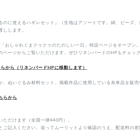
るのに使えるハギレセット』（生地はアソートです。綿、ビーズ、
渡しします。
本「おしゃれぐまクゥクゥのたのしい一日」特設ページをオープン
のページからご覧いただけます。ぜひリネンバードのHPもチェッ
ちらから（リネンバードHPに移動します）
か、ぬいぐるみ材料セット、掲載作品に使用している糸単品を販売
ちらから
ただけます（全国一律440円）。
とご記入ください。追ってムーリットより確認のうえ、配送料の差