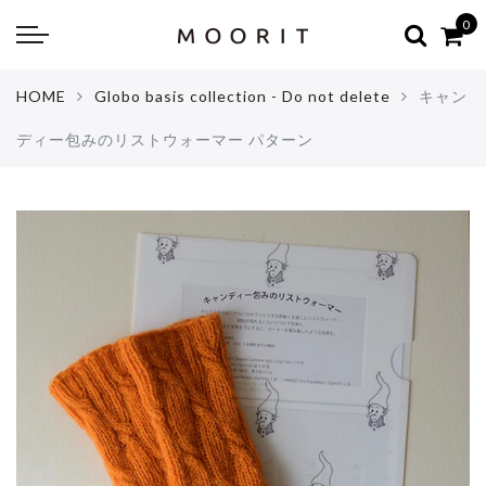
Back
Back
0
about
online shop
HOME
Globo basis collection - Do not delete
キャン
Diary
Yarns
ディー包みのリストウォーマー パターン
編み物はじめて教室：かぎ針編
Tools & Notions
編み物はじめて教室：棒針編
Knitting kit
Errata お詫びと訂正
Patterns & Books