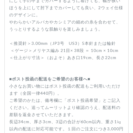
にして手の甲までカバーするように着けても、幅が狭い
ほうを上にして肘下までカバーしても良い、2ウェイ仕様
のデザインに。
やわらかいアルパカやカシミアの細めの糸を合わせて、
うっとりするような肌触りを楽しみましょう。
＜推奨針＞3.00mm（JP3号 US3）5本針または輪針
＜ゲージ＞メリヤス編み 21目× 38段 ＝ 10cm × 10cm
＜仕上がり寸法＞（およそ）あき口19cm、長さ22cm
■
ポスト投函の配送をご希望のお客様へ
■
小さなお買い物にはポスト投函の配送もご利用いただけ
ます（全国一律440円）。
ご希望のかたは、備考欄に「ポスト投函希望」とご記入
ください。追ってムーリットより確認のうえ、配送料の
差額を返金させていただきます。
長辺34cm、厚さ3cm、3辺の合計が60cm以内、重さ1㎏
以内の配送に対応可能です。１回のご注文につき3,000円