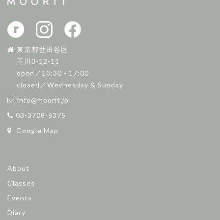
東京都世田谷区
玉川3-12-11
open／10:30 - 17:00
closed／Wednesday & Sunday
info@moorit.jp
03-3708-6375
Google Map
About
Classes
Events
Diary