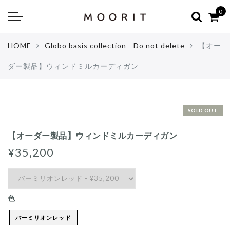
Back
Back
0
about
online shop
HOME
Globo basis collection - Do not delete
【オー
Diary
Yarns
ダー製品】ウィンドミルカーディガン
編み物はじめて教室：かぎ針編
Tools & Notions
編み物はじめて教室：棒針編
Knitting kit
SOLD OUT
Errata お詫びと訂正
Patterns & Books
【オーダー製品】ウィンドミルカーディガン
¥35,200
色
バーミリオンレッド