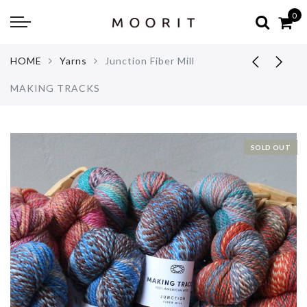
Back
Back
0
about
online shop
HOME
Yarns
Junction Fiber Mill
Diary
Yarns
MAKING TRACKS
編み物はじめて教室：かぎ針編
Tools & Notions
編み物はじめて教室：棒針編
Knitting kit
SOLD OUT
Errata お詫びと訂正
Patterns & Books