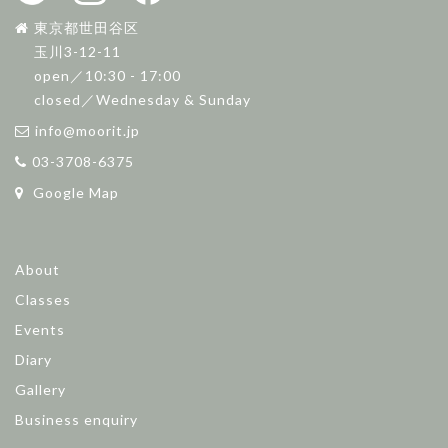
東京都世田谷区
玉川3-12-11
open／10:30 - 17:00
closed／Wednesday & Sunday
info@moorit.jp
03-3708-6375
Google Map
About
Classes
Events
Diary
Gallery
Business enquiry