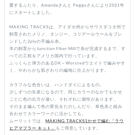
愛するふたり、Amandaさんと Peggyさんにより2021年
にスタートしました。
MAKING TRACKSは、アイダホ州からサウスダコタ州で
飼育されたメリノ、タンジー、コリデールウールをブレ
ンドした2plyの手編み糸。
羊の飼育からJunction Fiber Millで糸が完成するまで、す
べての工程をアメリカ国内で行っています。
ふっくらと弾力のあるDK～Worstedウエイトで編みやす
く、やわらかな肌ざわりの編地に仕上がります。
カラフルな色合いは、ハンドダイによるもの。
少しずつの生産になるので、同じカラーのなかでもかせ
ごとに色の出方が違い、それぞれに個性があります。
そのまま編んで色の変化をたのしんだり、単色糸と組み
合わせてカラーワークに活かしても。
ムーリットでは、
MAKING TRACKS1かせで編む「ラウ
ヒアマフラー キット」
もご用意しています。