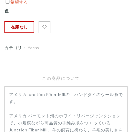
玉
希望する
巻
色
き
〕
在庫なし
カテゴリ：
Yarns
この商品について
アメリカJunction Fiber Millの、ハンドダイのウール糸で
す。
アメリカ バーモント州のホワイトリバージャンクション
で、小規模ながら高品質の手編み糸をつくっている
Junction Fiber Mill。羊の飼育に携わり、羊毛の美しさを