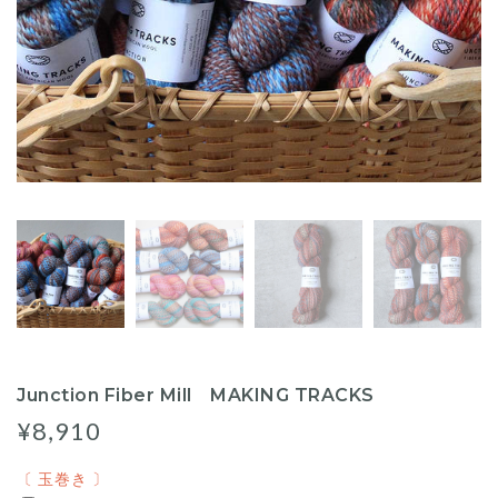
Junction Fiber Mill MAKING TRACKS
¥8,910
〔 玉巻き 〕
〔