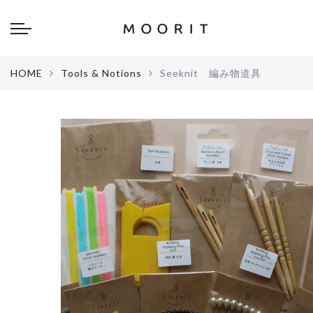
Back
Back
about
online shop
HOME
Tools & Notions
Seeknit 編み物道具
Diary
Yarns
編み物はじめて教室：かぎ針編
Tools & Notions
編み物はじめて教室：棒針編
Knitting kit
Errata お詫びと訂正
Patterns & Books