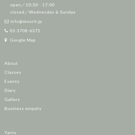
open／10:30 - 17:00
closed／Wednesday & Sunday
info@moorit.jp
03-3708-6375
Google Map
About
Classes
Events
Diary
Gallery
Business enquiry
Yarns