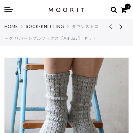
Back
Back
0
about
online shop
HOME
SOCK-KNITTING
ダウンストロ
Diary
Yarns
ーク リバーシブルソックス【All day】 キット
編み物はじめて教室：かぎ針編
Tools & Notions
編み物はじめて教室：棒針編
Knitting kit
Errata お詫びと訂正
Patterns & Books