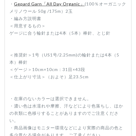
・
Gepard Garn「All Day Organic」
(100％オーガニック
メリノウール 50g /175m）2玉
・編み方説明書
＜用意するもの＞
ゲージに合う輪針または4本（5本）棒針、とじ針
＜推奨針＞1号（US1号/2.25mm)の輪針または4本（5
本）棒針
＜ゲージ＞10cm×10cm：31目×43段
＜仕上がり寸法＞（およそ）足23.5cm
・在庫のないカラーは選択できません。
・濃い色は水濡れや摩擦、汗などにより色落ちし、ほか
の衣類に色移りすることがありますのでご注意くださ
い。
・商品画像はモニター環境などにより実際の商品の色と
多少異なる場合があります。ご了承ください。