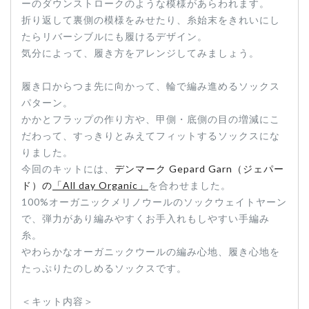
ーのダウンストロークのような模様があらわれます。
折り返して裏側の模様をみせたり、糸始末をきれいにし
たらリバーシブルにも履けるデザイン。
気分によって、履き方をアレンジしてみましょう。
履き口からつま先に向かって、輪で編み進めるソックス
パターン。
かかとフラップの作り方や、甲側・底側の目の増減にこ
だわって、すっきりとみえてフィットするソックスにな
りました。
今回のキットには、
デンマーク Gepard Garn（ジェパー
ド）の
「All day Organic」
を合わせました。
100%オーガニックメリノウールのソックウェイトヤーン
で、弾力があり編みやすくお手入れもしやすい手編み
糸。
やわらかなオーガニックウールの編み心地、履き心地を
たっぷりたのしめるソックスです。
＜キット内容＞