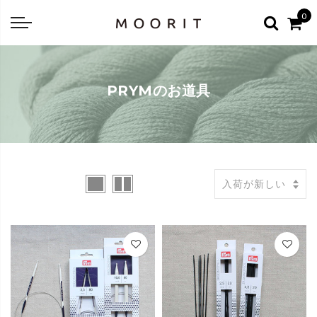
Back
Back
0
about
online shop
Diary
Yarns
PRYMのお道具
編み物はじめて教室：かぎ針編
Tools & Notions
編み物はじめて教室：棒針編
Knitting kit
Errata お詫びと訂正
Patterns & Books