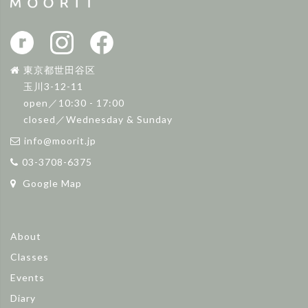
東京都世田谷区
玉川3-12-11
open／10:30 - 17:00
closed／Wednesday & Sunday
info@moorit.jp
03-3708-6375
Google Map
About
Classes
Events
Diary