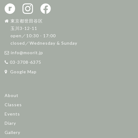
東京都世田谷区
玉川3-12-11
open／10:30 - 17:00
closed／Wednesday & Sunday
info@moorit.jp
03-3708-6375
Google Map
About
Classes
Events
Diary
Gallery