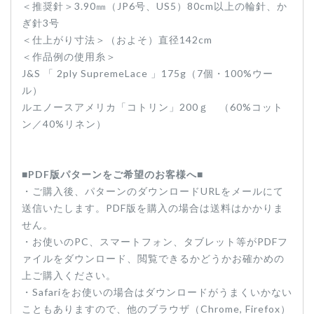
＜推奨針＞3.90㎜（JP6号、US5）80cm以上の輪針、か
ぎ針3号
＜仕上がり寸法＞（およそ）直径142cm
＜作品例の使用糸＞
J&S 「 2ply SupremeLace 」175g（7個・100%ウー
ル）
ルエノースアメリカ「コトリン」200ｇ （60%コット
ン／40%リネン）
■PDF版パターンをご希望のお客様へ■
・ご購入後、パターンのダウンロードURLをメールにて
送信いたします。PDF版を購入の場合は送料はかかりま
せん。
・お使いのPC、スマートフォン、タブレット等がPDFフ
ァイルをダウンロード、閲覧できるかどうかお確かめの
上ご購入ください。
・Safariをお使いの場合はダウンロードがうまくいかない
こともありますので、他のブラウザ（Chrome, Firefox）