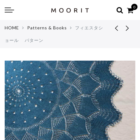
Back
Back
0
about
online shop
HOME
Patterns & Books
フィエスタシ
Diary
Yarns
ョール パターン
編み物はじめて教室：かぎ針編
Tools & Notions
編み物はじめて教室：棒針編
Knitting kit
Errata お詫びと訂正
Patterns & Books