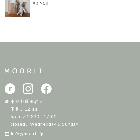
¥3,960
東京都世田谷区
玉川3-12-11
open／10:30 - 17:00
closed／Wednesday & Sunday
info@moorit.jp