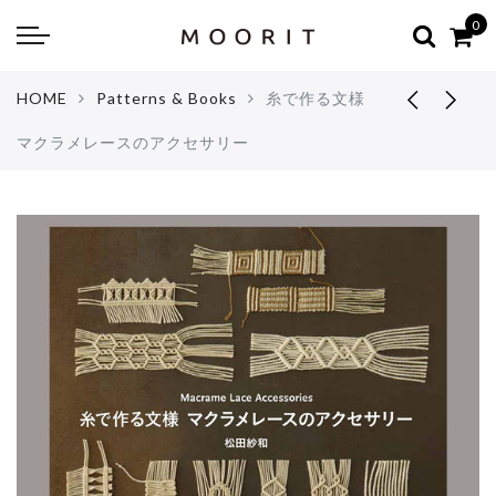
Back
Back
0
about
online shop
HOME
Patterns & Books
糸で作る文様
Diary
Yarns
マクラメレースのアクセサリー
編み物はじめて教室：かぎ針編
Tools & Notions
編み物はじめて教室：棒針編
Knitting kit
Errata お詫びと訂正
Patterns & Books