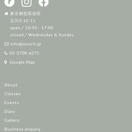
東京都世田谷区
玉川3-12-11
open／10:30 - 17:00
closed／Wednesday & Sunday
info@moorit.jp
03-3708-6375
Google Map
About
Classes
Events
Diary
Gallery
Business enquiry