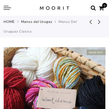
Back
Back
0
about
online shop
HOME
Manos del Urugay
Manos Del
Diary
Yarns
Uruguay Clasica
編み物はじめて教室：かぎ針編
Tools & Notions
編み物はじめて教室：棒針編
Knitting kit
SOLD OUT
Errata お詫びと訂正
Patterns & Books