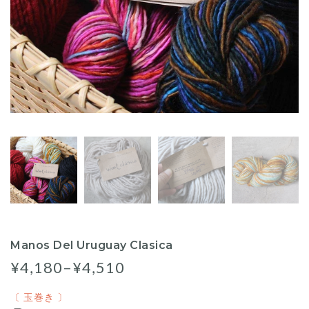
Manos Del Uruguay Clasica
¥4,180–¥4,510
〔 玉巻き 〕
〔