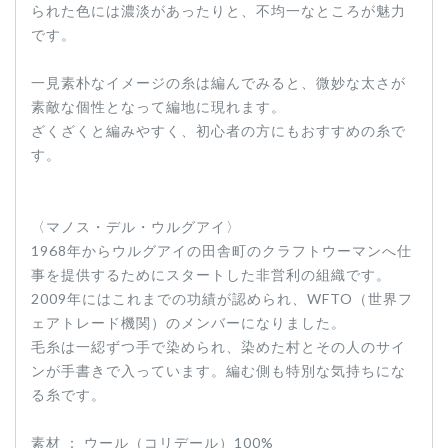
られた色には濃淡があったりと、不均一なところが魅力
です。
一見素朴なイメージの糸は編んでみると、微妙な太さが
素敵な個性となって編地に現れます。
ざくざくと編みやすく、初心者の方にもおすすめの糸で
す。
〈マノス・デル・ウルグアイ〉
1968年からウルグアイの田舎町のクラフトウーマンへ仕
事を提供するためにスタートした非営利の組織です。
2009年にはこれまでの功績が認められ、WFTO（世界フ
ェアトレード機関）のメンバーになりました。
毛糸は一綛ずつ手で染められ、染めた村とその人のサイ
ンが手書きで入っています。編む側も特別な気持ちにな
る糸です。
素材 ： ウール（コリデール）100%