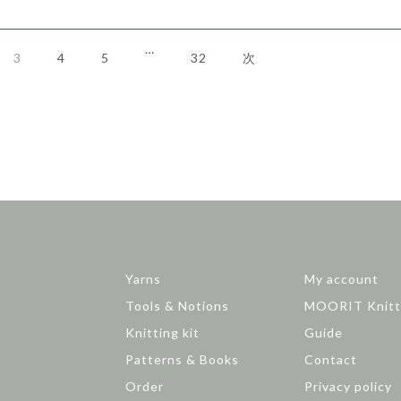
…
3
4
5
32
次
Yarns
My account
Tools & Notions
MOORIT Knitt
Knitting kit
Guide
Patterns & Books
Contact
Order
Privacy policy