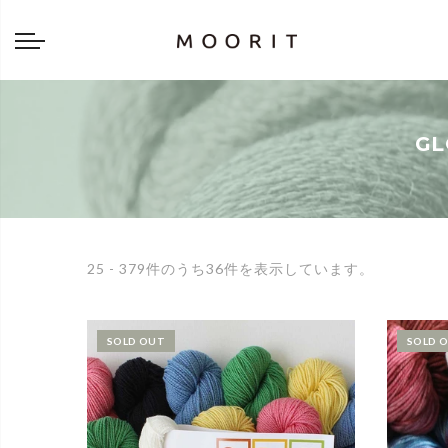
Back
Back
about
online shop
Diary
Yarns
GL
編み物はじめて教室：かぎ針編
Tools & Notions
編み物はじめて教室：棒針編
Knitting kit
Errata お詫びと訂正
Patterns & Books
25 - 379件のうち36件を表示しています。
SOLD OUT
SOLD 