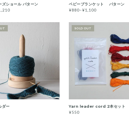
QUICK VIEW
QUICK VIEW
ーズショール パターン
ベビーブランケット パターン
1,210
¥880–¥1,100
OUT
SOLD OUT
READ MORE
READ MORE
ルダー
Yarn leader cord 2本セット
¥550