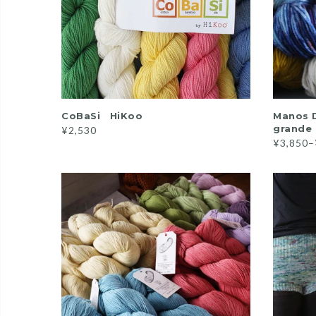
READ MORE
CoBaSi HiKoo
Manos D
grande
¥2,530
¥3,850–