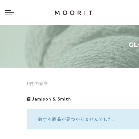
Back
Back
about
online shop
Diary
Yarns
GL
編み物はじめて教室：かぎ針編
Tools & Notions
編み物はじめて教室：棒針編
Knitting kit
Errata お詫びと訂正
Patterns & Books
0件の結果
Jamison & Smith
一致する商品が見つかりませんでした。