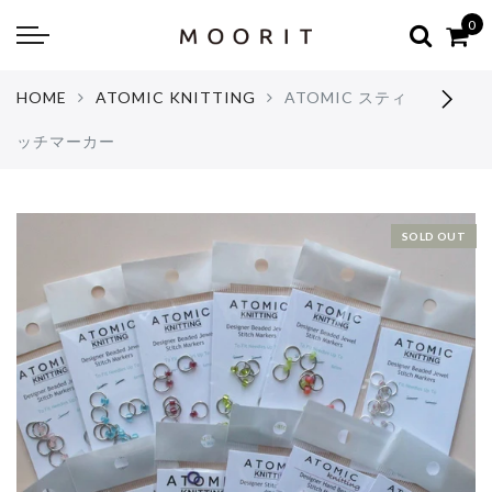
Back
Back
0
about
online shop
HOME
ATOMIC KNITTING
ATOMIC スティ
Diary
Yarns
ッチマーカー
編み物はじめて教室：かぎ針編
Tools & Notions
編み物はじめて教室：棒針編
Knitting kit
SOLD OUT
Errata お詫びと訂正
Patterns & Books