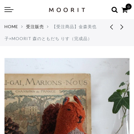
Back
Back
0
about
online shop
HOME
受注販売
【受注商品】金森美也
Diary
Yarns
子×MOORIT 森のともだち りす（完成品）
編み物はじめて教室：かぎ針編
Tools & Notions
編み物はじめて教室：棒針編
Knitting kit
Errata お詫びと訂正
Patterns & Books