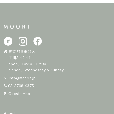
東京都世田谷区
玉川3-12-11
open／10:30 - 17:00
closed／Wednesday & Sunday
info@moorit.jp
03-3708-6375
Google Map
About