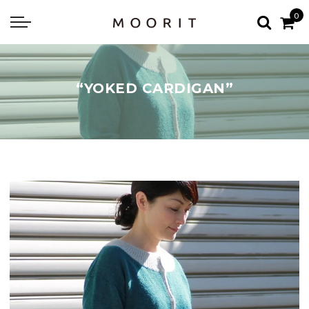
Back
Back
0
about
online shop
Diary
Yarns
“YOKED CARDIGAN”
編み物はじめて教室：かぎ針編
Tools & Notions
編み物はじめて教室：棒針編
Knitting kit
Errata お詫びと訂正
Patterns & Books