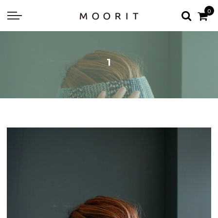
Back
Back
0
about
online shop
Diary
Yarns
1
編み物はじめて教室：かぎ針編
Tools & Notions
編み物はじめて教室：棒針編
Knitting kit
Errata お詫びと訂正
Patterns & Books