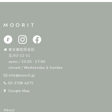
東京都世田谷区
玉川3-12-11
open／10:30 - 17:00
closed／Wednesday & Sunday
info@moorit.jp
03-3708-6375
Google Map
About