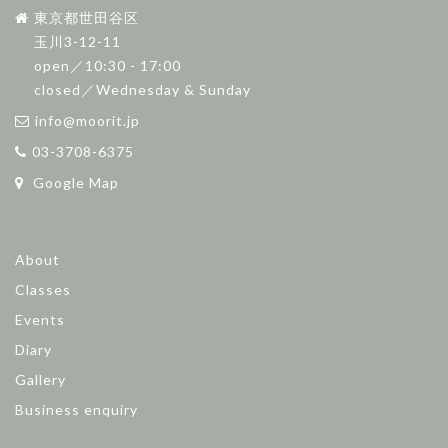
東京都世田谷区
玉川3-12-11
open／10:30 - 17:00
closed／Wednesday & Sunday
info@moorit.jp
03-3708-6375
Google Map
About
Classes
Events
Diary
Gallery
Business enquiry