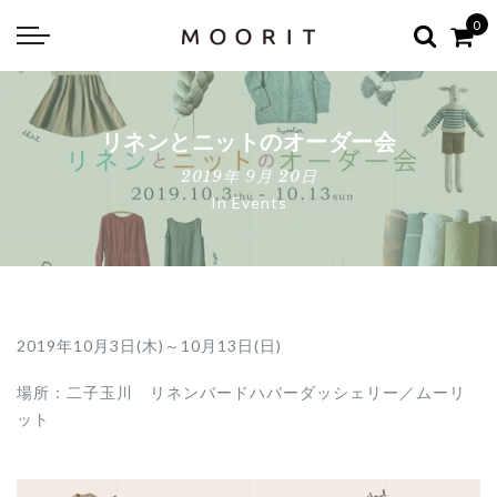
Back
Back
0
about
online shop
Diary
Yarns
リネンとニットのオーダー会
編み物はじめて教室：かぎ針編
Tools & Notions
2019年 9月 20日
In
Events
編み物はじめて教室：棒針編
Knitting kit
Errata お詫びと訂正
Patterns & Books
2019年
10
月
3
日
(
木
)
～
10
月
13
日
(
日
)
場所：二子玉川 リネンバードハバーダッシェリー／ムーリ
ット