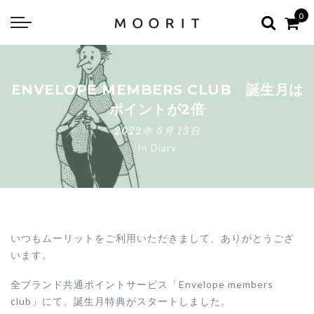
Back
Back
0
about
online shop
Diary
Yarns
ENVELOPE MEMBERS CLUB 誕生月は
編み物はじめて教室：かぎ針編
Tools & Notions
ポイントが2倍
2022年 6月 13日
編み物はじめて教室：棒針編
Knitting kit
In
Diary
Errata お詫びと訂正
Patterns & Books
いつもムーリットをご利用いただきまして、ありがとうござ
います。
全ブランド共通ポイントサービス「Envelope members
club」にて、誕生月特典がスタートしました。