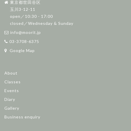
東京都世田谷区
玉川3-12-11
open／10:30 - 17:00
closed／Wednesday & Sunday
info@moorit.jp
03-3708-6375
Google Map
About
Classes
Events
Diary
Gallery
Business enquiry