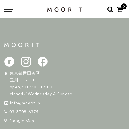
Back
Back
0
about
online shop
Diary
Yarns
編み物はじめて教室：かぎ針編
Tools & Notions
編み物はじめて教室：棒針編
Knitting kit
Errata お詫びと訂正
Patterns & Books
東京都世田谷区
玉川3-12-11
open／10:30 - 17:00
closed／Wednesday & Sunday
info@moorit.jp
03-3708-6375
Google Map