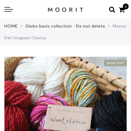
Back
Back
0
about
online shop
HOME
Globo basis collection - Do not delete
Manos
Diary
Yarns
Del Uruguay Clasica
編み物はじめて教室：かぎ針編
Tools & Notions
編み物はじめて教室：棒針編
Knitting kit
SOLD OUT
Errata お詫びと訂正
Patterns & Books