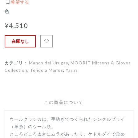
玉
希望する
巻
色
き
¥4,510
〕
在庫なし
カテゴリ：
Manos del Urugay
,
MOORIT Mittens & Gloves
Collection
,
Tejido a Manos
,
Yarns
この商品について
ウールクラシカは、手紡ぎでつくられたシングルプライ
（単糸）のウール糸。
ところどころ太さにムラがあったり、ケトルダイで染め