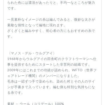
られた色には濃淡があったりと、不均一なところが魅力
です。
一見素朴なイメージの糸は編んでみると、微妙な太さが
素敵な個性となって編地に現れます。
ざくざくと編みやすく、初心者の方にもおすすめの糸で
す。
〈マノス・デル・ウルグアイ〉
1968年からウルグアイの田舎町のクラフトウーマンへ仕
事を提供するためにスタートした非営利の組織です。
2009年にはこれまでの功績が認められ、WFTO（世界フ
ェアトレード機関）のメンバーになりました。
毛糸は一綛ずつ手で染められ、染めた村とその人のサイ
ンが手書きで入っています。編む側も特別な気持ちにな
る糸です。
素材 ： ウール（コリデール）100%