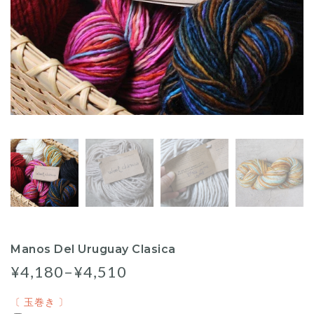
Manos Del Uruguay Clasica
¥4,180–¥4,510
〔 玉巻き 〕
〔