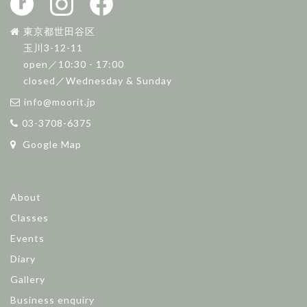
東京都世田谷区
玉川3-12-11
open／10:30 - 17:00
closed／Wednesday & Sunday
info@moorit.jp
03-3708-6375
Google Map
About
Classes
Events
Diary
Gallery
Business enquiry