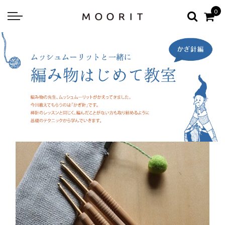
Back
Back
0
about
online shop
Diary
Yarns
編み物はじめて教室：かぎ針編
Tools & Notions
編み物はじめて教室：棒針編
Knitting kit
Errata お詫びと訂正
Patterns & Books